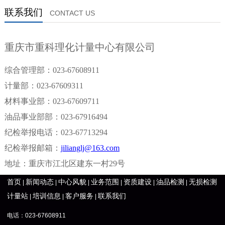
联系我们
CONTACT US
重庆市重科理化计量中心有限公司
综合管理部：023-67608911
计量部：023-67609311
材料事业部：023-67609711
油品事业部部：023-67916494
纪检举报电话：
023-67713294
纪检举报邮箱：
jilianglj@163.com
地址：重庆市江北区建东一村29号
首页
新闻动态
中心风貌
业务范围
资质建设
油品检测
无损检测
|
|
|
|
|
|
计量站
培训信息
客户服务
联系我们
|
|
|
电话：023-67608911